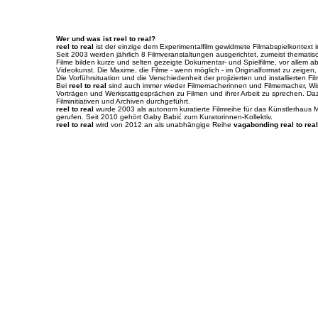
Wer und was ist reel to real?
reel to real
ist der einzige dem Experimentalfilm gewidmete Filmabspielkontext i
Seit 2003 werden jährlich 8 Filmveranstaltungen ausgerichtet, zumeist thema
Filme bilden kurze und selten gezeigte Dokumentar- und Spielfilme, vor allem 
Videokunst. Die Maxime, die Filme - wenn möglich - im Originalformat zu zeigen
Die Vorführsituation und die Verschiedenheit der projizierten und installierten 
Bei
reel to real
sind auch immer wieder Filmemacherinnen und Filmemacher, Wiss
Vorträgen und Werkstattgesprächen zu Filmen und ihrer Arbeit zu sprechen. Da
Filminitiativen und Archiven durchgeführt.
reel to real
wurde 2003 als autonom kuratierte Filmreihe für das Künstlerhaus 
gerufen. Seit 2010 gehört Gaby Babić zum Kuratorinnen-Kollektiv.
reel to real
wird von 2012 an als unabhängige Reihe
vagabonding real to real