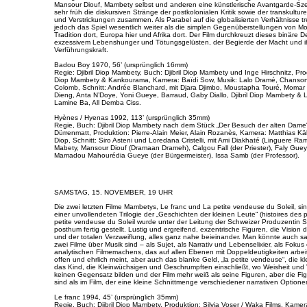
Mansour Diouf, Mambety selbst und anderen eine künstlerische Avantgarde-S
sehr früh die diskursiven Stränge der postkolonialen Kritik sowie der transkultu
und Verstrickungen zusammen. Als Parabel auf die globalisierten Verhältnisse t
jedoch das Spiel wesentlich weiter als die simplen Gegenüberstellungen von M
Tradition dort, Europa hier und Afrika dort. Der Film durchkreuzt dieses binäre 
exzessivem Lebenshunger und Tötungsgelüsten, der Begierde der Macht und i
Verführungskraft.
Badou Boy 1970, 56’ (ursprünglich 16mm)
Regie: Djibril Diop Mambety, Buch: Djibril Diop Mambety und Inge Hirschnitz, Produ
Diop Mambety & Kankourama, Kamera: Baïdi Sow, Musik: Lalo Dramé, Chanson
Colomb, Schnitt: Andrée Blanchard, mit Djara Djimbo, Moustapha Touré, Momar
Dieng, Anta N’Doye, Yoni Gueye, Barraud, Gaby Diallo, Djibril Diop Mambety &
Lamine Ba, All Demba Ciss.
Hyènes / Hyenas 1992, 113’ (ursprünglich 35mm)
Regie, Buch: Djibril Diop Mambety nach dem Stück „Der Besuch der alten Dame“
Dürrenmatt, Produktion: Pierre-Alain Meier, Alain Rozanès, Kamera: Matthias Käl
Diop, Schnitt: Siro Asteni und Loredana Cristelli, mit Ami Diakhaté (Linguere Rama
Mabety, Mansour Diouf (Dramaan Drameh), Calgou Fall (der Priester), Faly Gu
Mamadou Mahourédia Gueye (der Bürgermeister), Issa Samb (der Professor).
SAMSTAG, 15. NOVEMBER, 19 UHR
Die zwei letzten Filme Mambetys, Le franc und La petite vendeuse du Soleil, sin
einer unvollendeten Trilogie der „Geschichten der kleinen Leute“ (histoires des 
petite vendeuse du Soleil wurde unter der Leitung der Schweizer Produzentin Si
posthum fertig gestellt. Lustig und ergreifend, exzentrische Figuren, die Vision
und der totalen Verzweiflung, alles ganz nahe beieinander. Man könnte auch s
zwei Filme über Musik sind – als Sujet, als Narrativ und Lebenselixier, als Fokus
analytischen Filmemachens, das auf allen Ebenen mit Doppeldeutigkeiten arbeit
offen und ehrlich meint, aber auch das blanke Geld, „la petite vendeuse“, die kl
das Kind, die Kleinwüchsigen und Geschrumpften einschließt, wo Weisheit und 
keinen Gegensatz bilden und der Film mehr weiß als seine Figuren, aber die F
sind als im Film, der eine kleine Schnittmenge verschiedener narrativen Optionen
Le franc 1994, 45’ (ursprünglich 35mm)
Regie, Buch: Djibril Diop Mambety, Produktion: Silvia Voser / Waka Films, Kame