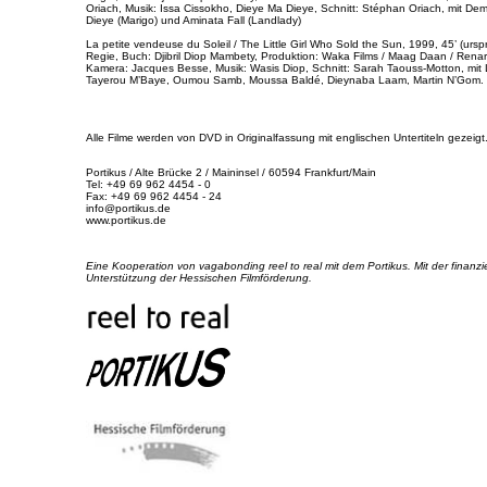
Oriach, Musik: Issa Cissokho, Dieye Ma Dieye, Schnitt: Stéphan Oriach, mit D
Dieye (Marigo) und Aminata Fall (Landlady)
La petite vendeuse du Soleil / The Little Girl Who Sold the Sun, 1999, 45’ (urs
Regie, Buch: Djibril Diop Mambety, Produktion: Waka Films / Maag Daan / Rena
Kamera: Jacques Besse, Musik: Wasis Diop, Schnitt: Sarah Taouss-Motton, mit 
Tayerou M’Baye, Oumou Samb, Moussa Baldé, Dieynaba Laam, Martin N’Gom.
Alle Filme werden von DVD in Originalfassung mit englischen Untertiteln gezeigt
Portikus / Alte Brücke 2 / Maininsel / 60594 Frankfurt/Main
Tel: +49 69 962 4454 - 0
Fax: +49 69 962 4454 - 24
info@portikus.de
www.portikus.de
Eine Kooperation von vagabonding reel to real mit dem Portikus. Mit der finanzi
Unterstützung der Hessischen Filmförderung.