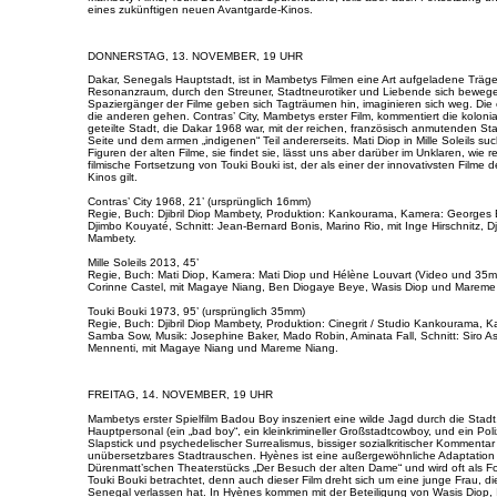
eines zukünftigen neuen Avantgarde-Kinos.
DONNERSTAG, 13. NOVEMBER, 19 UHR
Dakar, Senegals Hauptstadt, ist in Mambetys Filmen eine Art aufgeladene Träge
Resonanzraum, durch den Streuner, Stadtneurotiker und Liebende sich bewege
Spaziergänger der Filme geben sich Tagträumen hin, imaginieren sich weg. Die 
die anderen gehen. Contras’ City, Mambetys erster Film, kommentiert die koloni
geteilte Stadt, die Dakar 1968 war, mit der reichen, französisch anmutenden St
Seite und dem armen „indigenen“ Teil andererseits. Mati Diop in Mille Soleils su
Figuren der alten Filme, sie findet sie, lässt uns aber darüber im Unklaren, wie rea
filmische Fortsetzung von Touki Bouki ist, der als einer der innovativsten Filme 
Kinos gilt.
Contras’ City 1968, 21’ (ursprünglich 16mm)
Regie, Buch: Djibril Diop Mambety, Produktion: Kankourama, Kamera: Georges 
Djimbo Kouyaté, Schnitt: Jean-Bernard Bonis, Marino Rio, mit Inge Hirschnitz, Dji
Mambety.
Mille Soleils 2013, 45’
Regie, Buch: Mati Diop, Kamera: Mati Diop und Hélène Louvart (Video und 35m
Corinne Castel, mit Magaye Niang, Ben Diogaye Beye, Wasis Diop und Mareme
Touki Bouki 1973, 95’ (ursprünglich 35mm)
Regie, Buch: Djibril Diop Mambety, Produktion: Cinegrit / Studio Kankourama, 
Samba Sow, Musik: Josephine Baker, Mado Robin, Aminata Fall, Schnitt: Siro 
Mennenti, mit Magaye Niang und Mareme Niang.
FREITAG, 14. NOVEMBER, 19 UHR
Mambetys erster Spielfilm Badou Boy inszeniert eine wilde Jagd durch die Stadt
Hauptpersonal (ein „bad boy“, ein kleinkrimineller Großstadtcowboy, und ein Poli
Slapstick und psychedelischer Surrealismus, bissiger sozialkritischer Kommentar
unübersetzbares Stadtrauschen. Hyènes ist eine außergewöhnliche Adaptation
Dürenmatt’schen Theaterstücks „Der Besuch der alten Dame“ und wird oft als F
Touki Bouki betrachtet, denn auch dieser Film dreht sich um eine junge Frau, di
Senegal verlassen hat. In Hyènes kommen mit der Beteiligung von Wasis Diop,