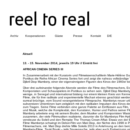
Archiv
Kooperationen
Gäste
Presse
Kontakt
D/E
Aktuell
13. - 15. November 2014, jeweils 19 Uhr // Eintritt frei
AFRICAN CINEMA SERIES III
In Zusammenarbeit mit der Kuratorin und Filmwissenschaftlerin Marie-Hélène Gut
Portikus die Reihe African Cinema Series fort und zeigt die nahezu vollständig
Djibril Diop Mambety, einer der eigensinnigsten Figuren des Kinos der 1960er b
Über drei aufeinander folgende Abende werden die Filme des Filmemachers, Erz
Komponisten und Schauspielers im Portikus zu sehen sein. Djibril Diop Mambety 
wenige, in Senegal und international bislang nur einem kleinen Kreis von Ken
Filme, die für ihre radikale und experimentelle Machart ebenso geschätzt werden
surreal brüchige, vom Sound vorangetriebene Filmsprache. Mambetys neuer urba
subversiven Untertönen kam zeitgleich mit den radikalen Impulsen des Kinos d
zum Tragen. Seine Filme verbinden eine ganze Palette an Einflüssen aus Film, 
und Musik, welche die Komplexität, den Kunstsinn, Humor und Pathos seiner Fil
Mambety arbeitete eng mit seinem Bruder, dem Musiker und Komponisten Wasis
zusammen, der viele Filmmusiken realisierte, darunter die für Mambetys Film Hyè
vendeuse du Soleil und den Remake The Thomas Crown Affair. Etwas von der Ex
Filme Mambetys schwingt im Debüt-Film von Mati Diop, der Nichte des 1998 in P
Filmemachers, mit. Mati Diop drehte Mille Soleils 2013 in Anlehnung an den be
Mambety-Filme, Touki Bouki – teils Spurensuche, teils aber auch Fortsetzung un